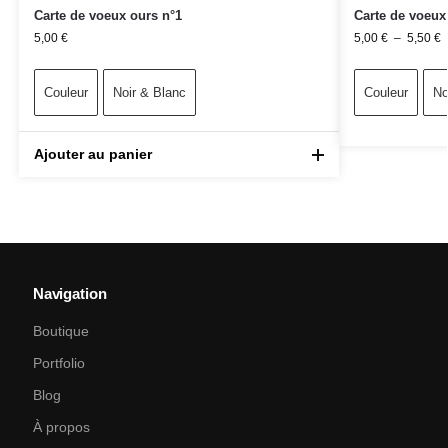
Carte de voeux ours n°1
Carte de voeux
5,00
€
5,00
€
–
5,50
€
Couleur
Noir & Blanc
Couleur
No
Ajouter au panier
Navigation
Boutique
Portfolio
Blog
À propos