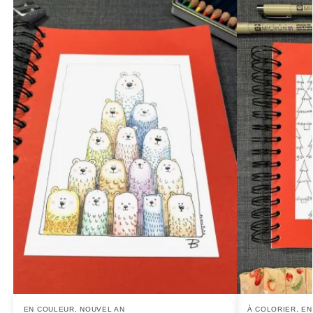
EN COULEUR
,
NOUVEL AN
À COLORIER
,
EN