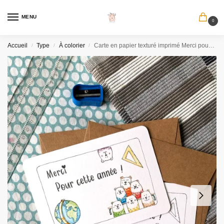
MENU
0
Accueil
Type
À colorier
Carte en papier texturé imprimé Merci pour cette année, cadeau de fin d’année original
/
/
/