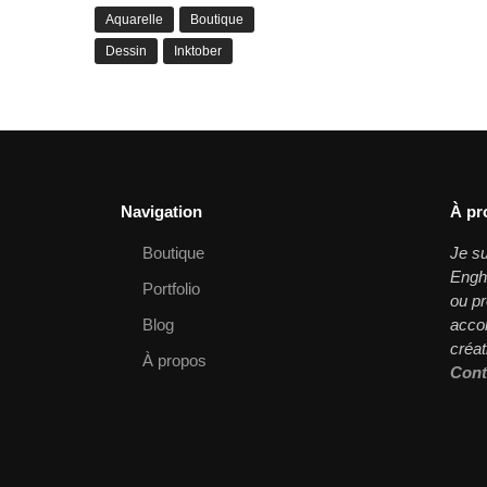
Aquarelle
Boutique
Dessin
Inktober
Navigation
À pr
Boutique
Je su
Enghi
Portfolio
ou pr
Blog
acco
créat
À propos
Cont