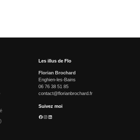
Les illus de Flo
Florian Brochard
Enghien-les-Bains
06 76 38 51 85
e
contact@florianbrochard.fr
Suivez moi
té
)